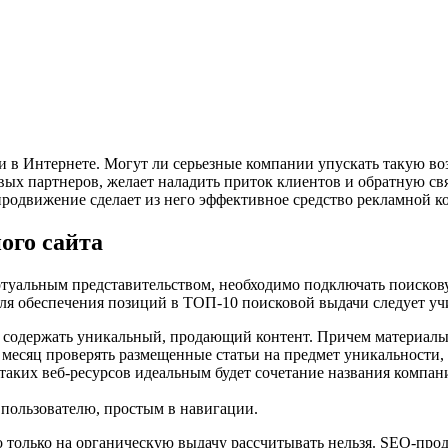
 в Интернете. Могут ли серьезные компании упускать такую воз
вых партнеров, желает наладить приток клиентов и обратную свя
 продвижение сделает из него эффективное средство рекламной 
ого сайта
туальным представительством, необходимо подключать поисков
Для обеспечения позиций в ТОП-10 поисковой выдачи следует уч
на содержать уникальный, продающий контент. Причем материалы
 месяц проверять размещенные статьи на предмет уникальности,
 таких веб-ресурсов идеальным будет сочетание названия компа
 пользователю, простым в навигации.
 только на органическую выдачу рассчитывать нельзя. SEO-про