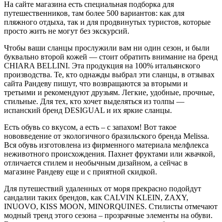
На сайте магазина есть специальная подборка для
путешественников, там более 500 вариантов: как для
пляжного отдыха, так и для продвинутых туристов, которые
просто жить не могут без экскурсий.
Чтобы ваши сланцы прослужили вам ни один сезон, и были
буквально второй кожей — стоит обратить внимание на бренд
CHIARA BELLINI. Эта продукция на 100% итальянского
производства. Те, кто однажды выбрал эти сланцы, в отзывах
сайта Рандеву пишут, что возвращаются за вторыми и
третьими и рекомендуют друзьям. Легкие, удобные, прочные,
стильные. Для тех, кто хочет выделяться из толпы —
испанский бренд DESIGUAL и их яркие сланцы.
Есть обувь со вкусом, а есть – с запахом! Вот такое
нововведение от экологичного бразильского бренда Melissa.
Вся обувь изготовлена из фирменного материала мелфлекса
неживотного происхождения. Пахнет фруктами или жвачкой,
отличается стилем и необычным дизайном, а сейчас в
магазине Рандеву еще и с приятной скидкой.
Для путешествий удаленных от моря прекрасно подойдут
сандалии таких брендов, как CALVIN KLEIN, ZAXY,
INUOVO, KISS MOON, MINORQUINES. Стилисты отмечают
модный тренд этого сезона – прозрачные элементы на обуви.