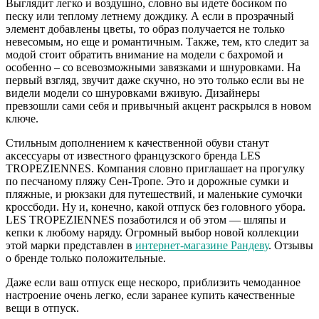
Выглядит легко и воздушно, словно вы идете босиком по
песку или теплому летнему дождику. А если в прозрачный
элемент добавлены цветы, то образ получается не только
невесомым, но еще и романтичным. Также, тем, кто следит за
модой стоит обратить внимание на модели с бахромой и
особенно – со всевозможными завязками и шнуровками. На
первый взгляд, звучит даже скучно, но это только если вы не
видели модели со шнуровками вживую. Дизайнеры
превзошли сами себя и привычный акцент раскрылся в новом
ключе.
Стильным дополнением к качественной обуви станут
аксессуары от известного французского бренда LES
TROPEZIENNES. Компания словно приглашает на прогулку
по песчаному пляжу Сен-Тропе. Это и дорожные сумки и
пляжные, и рюкзаки для путешествий, и маленькие сумочки
кроссбоди. Ну и, конечно, какой отпуск без головного убора.
LES TROPEZIENNES позаботился и об этом — шляпы и
кепки к любому наряду. Огромный выбор новой коллекции
этой марки представлен в
интернет-магазине Рандеву
. Отзывы
о бренде только положительные.
Даже если ваш отпуск еще нескоро, приблизить чемоданное
настроение очень легко, если заранее купить качественные
вещи в отпуск.