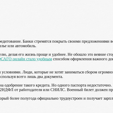
 кредитование. Банки стремятся покрыть своими предложениями 
лье или автомобиль.
ю, делая его жизнь проще и удобнее. Не обошло это веяние ст
САГО онлайн стало удобным
способом оформления важного доку
условиями. Люди, которые не хотят заниматься сбором огромного
спользуя всего лишь два документа.
на одобрение такого кредита. Но одного паспорта недостаточно.
а 2НДФЛ от работодателя или СНИЛС. Военный билет должен пред
торый более полугода официально трудоустроен и получает зар