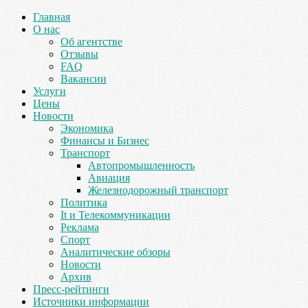
Главная
О нас
Об агентстве
Отзывы
FAQ
Вакансии
Услуги
Цены
Новости
Экономика
Финансы и Бизнес
Транспорт
Автопромышленность
Авиация
Железнодорожный транспорт
Политика
It и Телекоммуникации
Реклама
Спорт
Аналитические обзоры
Новости
Архив
Пресс-рейтинги
Источники информации