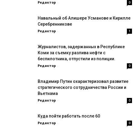
Редактор
-
0
Навальный об Алишере Усманове и Кирилле
Серебренникове
Редактор
-
1
Журналистов, задержанных в Республике
Коми за съемку разлива нефти с
беспилотника, отпустили из полиции.
Редактор
-
0
Владимир Путин охарактеризовал развитие
стратегического сотрудничества России и
Вьетнама
Редактор
-
0
Куда пойти работать после 60
Редактор
-
0